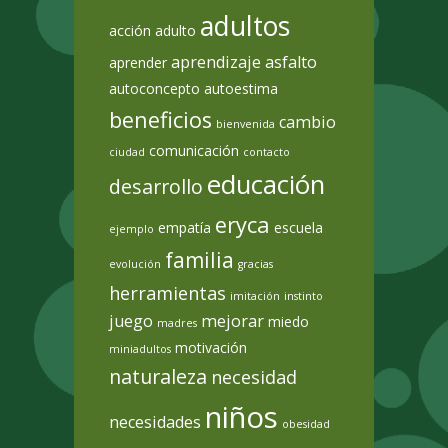
adultos
acción
adulto
aprendizaje
asfalto
aprender
autoconcepto
autoestima
beneficios
cambio
bienvenida
comunicación
ciudad
contacto
educación
desarrollo
eryca
empatía
escuela
ejemplo
familia
evolución
gracias
herramientas
imitación
instinto
juego
mejorar
miedo
madres
motivación
miniadultos
naturaleza
necesidad
niños
necesidades
obesidad