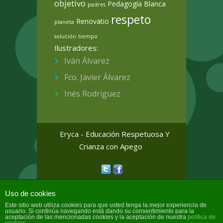
objetivo
Pedagogía Blanca
padres
respeto
Renovatio
planeta
solución
tiempo
Ilustradores:
Iván Álvarez
Fco. Javier Álvarez
Inés Rodríguez
Eryca - Educación Respetuosa Y
Crianza con Apego
Colorway Wordpress Theme
by
Uso de cookies
InkThemes.com
Este sitio web utiliza cookies para que usted tenga la mejor experiencia de
usuario. Si continúa navegando está dando su consentimiento para la
aceptación de las mencionadas cookies y la aceptación de nuestra
política de