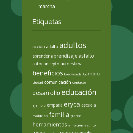
marcha
Etiquetas
adultos
acción
adulto
aprendizaje
asfalto
aprender
autoconcepto
autoestima
beneficios
cambio
bienvenida
comunicación
ciudad
contacto
educación
desarrollo
eryca
empatía
escuela
ejemplo
familia
evolución
gracias
herramientas
imitación
instinto
juego
mejorar
miedo