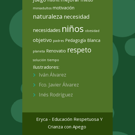
madres
motivación
miniadultos
naturaleza
necesidad
niños
necesidades
obesidad
objetivo
Pedagogía Blanca
padres
respeto
Renovatio
planeta
solución
tiempo
Ilustradores:
Iván Álvarez
Fco. Javier Álvarez
Inés Rodríguez
Eryca - Educación Respetuosa Y
Crianza con Apego