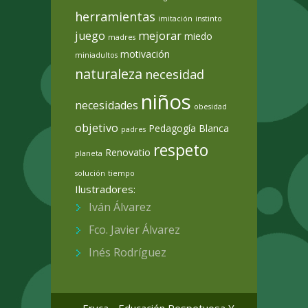
herramientas
imitación
instinto
juego
mejorar
miedo
madres
motivación
miniadultos
naturaleza
necesidad
niños
necesidades
obesidad
objetivo
Pedagogía Blanca
padres
respeto
Renovatio
planeta
solución
tiempo
Ilustradores:
Iván Álvarez
Fco. Javier Álvarez
Inés Rodríguez