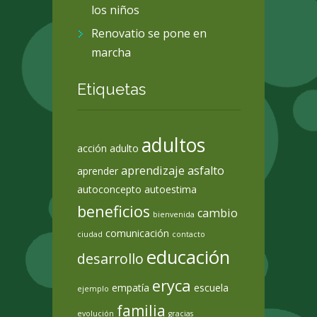
los niños
Renovatio se pone en
marcha
Etiquetas
adultos
acción
adulto
aprendizaje
asfalto
aprender
autoconcepto
autoestima
beneficios
cambio
bienvenida
comunicación
ciudad
contacto
educación
desarrollo
eryca
empatía
escuela
ejemplo
familia
evolución
gracias