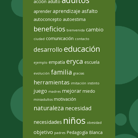
adultos
acción
adulto
aprendizaje
asfalto
aprender
autoconcepto
autoestima
beneficios
cambio
bienvenida
comunicación
ciudad
contacto
educación
desarrollo
eryca
empatía
escuela
ejemplo
familia
evolución
gracias
herramientas
imitación
instinto
juego
mejorar
miedo
madres
motivación
miniadultos
naturaleza
necesidad
niños
necesidades
obesidad
objetivo
Pedagogía Blanca
padres