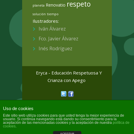
respeto
Renovatio
planeta
solución
tiempo
Ilustradores:
Iván Álvarez
Fco. Javier Álvarez
Inés Rodríguez
Eryca - Educación Respetuosa Y
Crianza con Apego
Colorway Wordpress Theme
by
Uso de cookies
InkThemes.com
Este sitio web utiliza cookies para que usted tenga la mejor experiencia de
usuario. Si continúa navegando está dando su consentimiento para la
aceptación de las mencionadas cookies y la aceptación de nuestra
política de
cookies
.
ACEPTAR