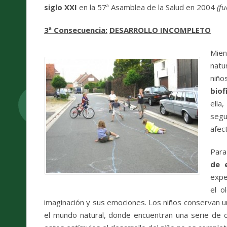
siglo XXI
en la 57ª Asamblea de la Salud en 2004
(fu
3
ª Consecuencia
:
DESARROLLO INCOMPLETO
Mien
natu
niño
biofi
ella
segu
afec
Para
de e
expe
el o
imaginación y sus emociones. Los niños conservan una
el mundo natural, donde encuentran una serie de c