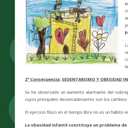
c
c
a
j
p
L
u
c
l
2ª Consecuencia
:
SEDENTARISMO Y OBESIDAD IN
Se ha observado un aumento alarmante del sobrepes
cuyos principales desencadenantes son los cambios a
El ejercicio físico en el tiempo libre no es un hábito e
La obesidad infantil constituye un problema de