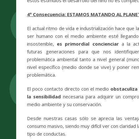
estos estímulos el desarrollo del niño no es complet
4ª Consecuencia
:
ESTAMOS MATANDO AL PLANE
El actual ritmo de vida e industrialización hace que la
ser humano con el medio ambiente esté llegando
insostenible,
es primordial concienciar
a la act
futuras generaciones para que nos identifiqu
problemática ambiental tanto a nivel general (mund
nivel específico (medio donde se vive) y poner re
problemática.
El poco contacto directo con el medio
obstaculiza 
la sensibilidad
necesaria para adquirir un compro
medio ambiente y su conservación.
Desde nuestras casas sólo se aprecia las ventaja
consumo masivo, siendo muy difícil ver con claridad
tipo de conductas.